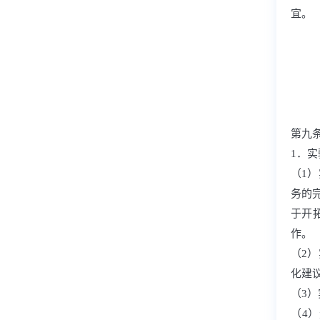
宜。
第九
1．
（1
务的
于开
作。
（2
化建
（3
（4