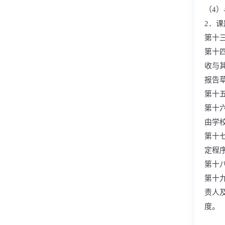
（4
2．
第十
第十
收与
报告
第十
第十
由学
第十
定程
第十
第十
责人
度。