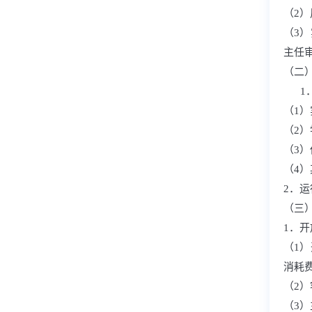
（2
（3
主任
（二
1
（1
（2
（3
（4
2．
（三
1．
（1
消耗
（2
（3