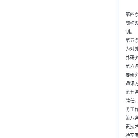
第四
简称
制。
第五
为对
养研
第六
要研
通讯
第七
聘任
务工
第八
责技
验室