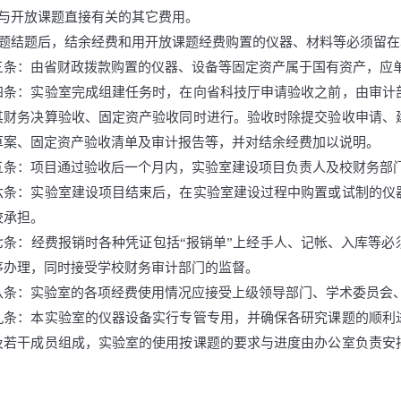
）与开放课题直接有关的其它费用。
课题结题后，结余经费和用开放课题经费购置的仪器、材料等必须留在
三条：由省财政拨款购置的仪器、设备等固定资产属于国有资产，应
四条：实验室完成组建任务时，在向省科技厅申请验收之前，由审计
其财务决算验收、固定资产验收同时进行。验收时除提交验收申请、
草案、固定资产验收清单及审计报告等，并对结余经费加以说明。
五条：项目通过验收后一个月内，实验室建设项目负责人及校财务部
六条：实验室建设项目结束后，在实验室建设过程中购置或试制的仪
校承担。
七条：经费报销时各种凭证包括“报销单”上经手人、记帐、入库等
序办理，同时接受学校财务审计部门的监督。
八条：实验室的各项经费使用情况应接受上级领导部门、学术委员会
九条：本实验室的仪器设备实行专管专用，并确保各研究课题的顺利
及若干成员组成，实验室的使用按课题的要求与进度由办公室负责安