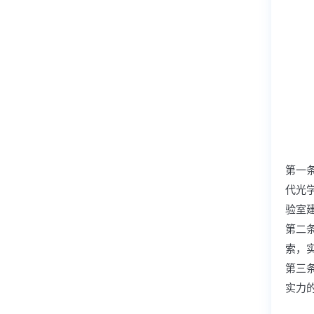
第一
代光
验室
第二
索，
第三
实力